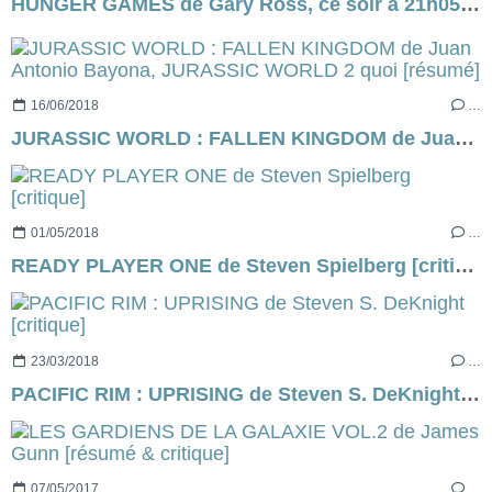
HUNGER GAMES de Gary Ross, ce soir à 21h05 sur C8...
16/06/2018
…
JURASSIC WORLD : FALLEN KINGDOM de Juan Antonio Bayona, JURASSIC WORLD 2 quoi [résumé]
01/05/2018
…
READY PLAYER ONE de Steven Spielberg [critique]
23/03/2018
…
PACIFIC RIM : UPRISING de Steven S. DeKnight [critique]
07/05/2017
…