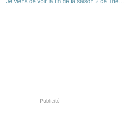
Je viens de voir la fin de la saison 2 de The Affair...
Publicité