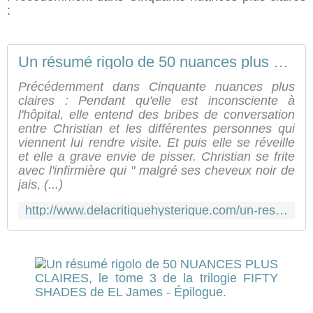
:
Un résumé rigolo de 50 nuances plus claires, le tome 3 de la trilogie Fifty Shades de EL James - Partie 4. - De La Critique Hystérique
Précédemment dans Cinquante nuances plus
claires : Pendant qu'elle est inconsciente à
l'hôpital, elle entend des bribes de conversation
entre Christian et les différentes personnes qui
viennent lui rendre visite. Et puis elle se réveille
et elle a grave envie de pisser. Christian se frite
avec l'infirmière qui " malgré ses cheveux noir de
jais, (...)
http://www.delacritiquehysterique.com/un-resume-rigolo-de-50-nuances-plus-claires-le-tome-3-de-la-trilogie-fifty-shades-de-el-james-partie-4