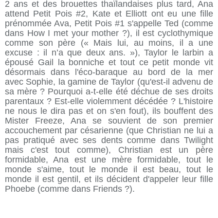
2 ans et des brouettes thaïlandaises plus tard, Ana
attend Petit Pois #2, Kate et Elliott ont eu une fille
prénommée Ava, Petit Pois #1 s'appelle Ted (comme
dans How I met your mother ?), il est cyclothymique
comme son père (« Mais lui, au moins, il a une
excuse : il n’a que deux ans. »), Taylor le larbin a
épousé Gail la bonniche et tout ce petit monde vit
désormais dans l'éco-baraque au bord de la mer
avec Sophie, la gamine de Taylor (qu'est-il advenu de
sa mère ? Pourquoi a-t-elle été déchue de ses droits
parentaux ? Est-elle violemment décédée ? L'histoire
ne nous le dira pas et on s'en fout), ils bouffent des
Mister Freeze, Ana se souvient de son premier
accouchement par césarienne (que Christian ne lui a
pas pratiqué avec ses dents comme dans Twilight
mais c'est tout comme), Christian est un père
formidable, Ana est une mère formidable, tout le
monde s'aime, tout le monde il est beau, tout le
monde il est gentil, et ils décident d'appeler leur fille
Phoebe (comme dans Friends ?).