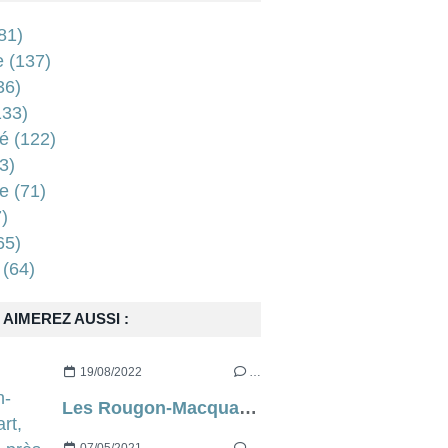
81)
e
(137)
36)
33)
é
(122)
3)
e
(71)
)
65)
(64)
AIMEREZ AUSSI :
19/08/2022
…
Les Rougon-Macquart, d’à peu près Emile Zola