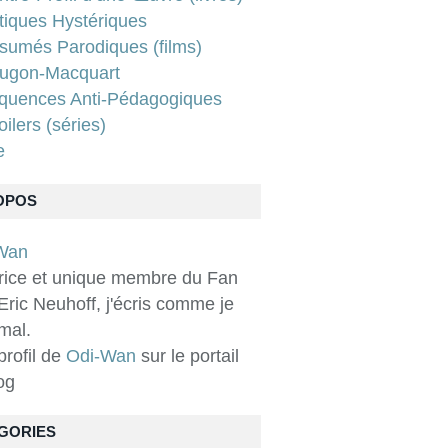
tiques Hystériques
sumés Parodiques (films)
ugon-Macquart
quences Anti-Pédagogiques
ilers (séries)
e
OPOS
rice et unique membre du Fan
Eric Neuhoff, j'écris comme je
 mal.
 profil de
Odi-Wan
sur le portail
og
GORIES