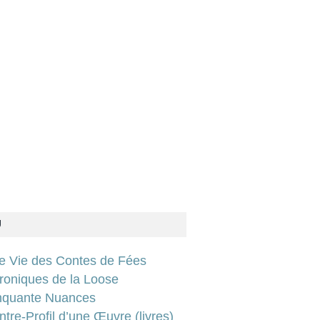
U
ie Vie des Contes de Fées
roniques de la Loose
nquante Nuances
tre-Profil d’une Œuvre (livres)