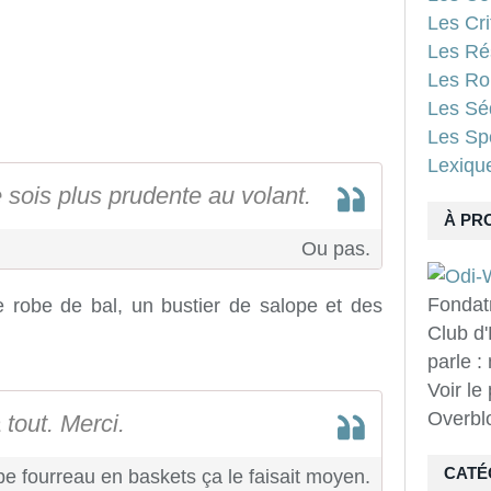
Les Cri
Les Ré
Les Ro
Les Sé
Les Spo
Lexiqu
e sois plus prudente au volant.
À PR
Ou pas.
Fondat
ne robe de bal, un bustier de salope et des
Club d'
parle :
Voir le
Overbl
tout. Merci.
CATÉ
be fourreau en baskets ça le faisait moyen.