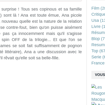
Film
(2
e) surprise ! Tous ses copinous et sa famille
Critiqu
 sont là ! Ana est toute émue, Ana picole
Usa
(1
nouveau quelle est la nature de la relation
Livre
(1
se contre-fout, bien qu'on puisse aisément
Résum
e pas ça innocemment mais qu'il s'agisse
Blop
(7
spin OFF de la trilogie... Et que l'on se
Resum
James se soit fait suffisamment de pognon
Top
(67
té littéraire), Ana a une discussion avec le
Serie
(
 rêvait qu'elle soit sa belle-fille.
France
VOUS 