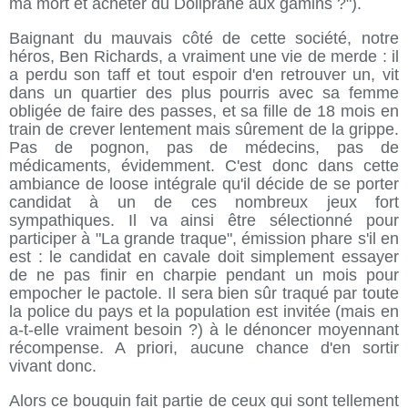
ma mort et acheter du Doliprane aux gamins ?").
Baignant du mauvais côté de cette société, notre
héros, Ben Richards, a vraiment une vie de merde : il
a perdu son taff et tout espoir d'en retrouver un, vit
dans un quartier des plus pourris avec sa femme
obligée de faire des passes, et sa fille de 18 mois en
train de crever lentement mais sûrement de la grippe.
Pas de pognon, pas de médecins, pas de
médicaments, évidemment. C'est donc dans cette
ambiance de loose intégrale qu'il décide de se porter
candidat à un de ces nombreux jeux fort
sympathiques. Il va ainsi être sélectionné pour
participer à "La grande traque", émission phare s'il en
est : le candidat en cavale doit simplement essayer
de ne pas finir en charpie pendant un mois pour
empocher le pactole. Il sera bien sûr traqué par toute
la police du pays et la population est invitée (mais en
a-t-elle vraiment besoin ?) à le dénoncer moyennant
récompense. A priori, aucune chance d'en sortir
vivant donc.
Alors ce bouquin fait partie de ceux qui sont tellement