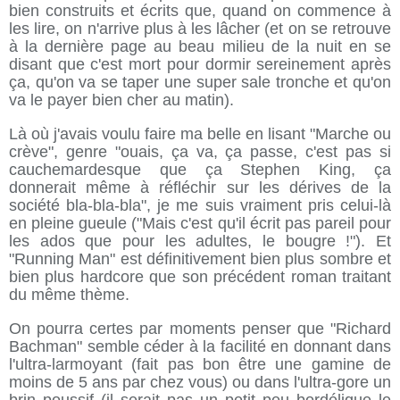
bien construits et écrits que, quand on commence à
les lire, on n'arrive plus à les lâcher (et on se retrouve
à la dernière page au beau milieu de la nuit en se
disant que c'est mort pour dormir sereinement après
ça, qu'on va se taper une super sale tronche et qu'on
va le payer bien cher au matin).
Là où j'avais voulu faire ma belle en lisant "Marche ou
crève", genre "ouais, ça va, ça passe, c'est pas si
cauchemardesque que ça Stephen King, ça
donnerait même à réfléchir sur les dérives de la
société bla-bla-bla", je me suis vraiment pris celui-là
en pleine gueule ("Mais c'est qu'il écrit pas pareil pour
les ados que pour les adultes, le bougre !"). Et
"Running Man" est définitivement bien plus sombre et
bien plus hardcore que son précédent roman traitant
du même thème.
On pourra certes par moments penser que "Richard
Bachman" semble céder à la facilité en donnant dans
l'ultra-larmoyant (fait pas bon être une gamine de
moins de 5 ans par chez vous) ou dans l'ultra-gore un