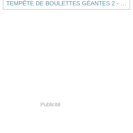
TEMPÊTE DE BOULETTES GÉANTES 2 - L'ÎLE DES MIAM-NIMAUX de Cody Cameron et Kris Pearn (c'est moi ou c'est imprononçable "miam-nimaux" ?) [critique]
Publicité