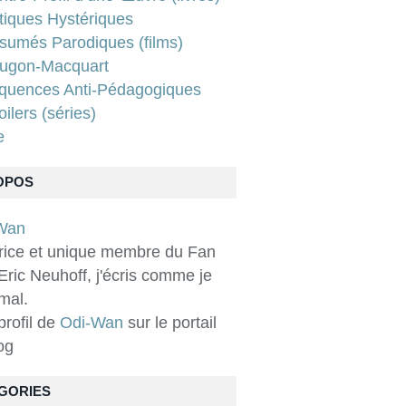
tiques Hystériques
sumés Parodiques (films)
ugon-Macquart
quences Anti-Pédagogiques
ilers (séries)
e
OPOS
rice et unique membre du Fan
Eric Neuhoff, j'écris comme je
 mal.
 profil de
Odi-Wan
sur le portail
og
GORIES