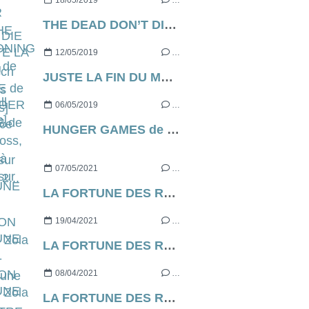
18/05/2019
…
THE DEAD DON’T DIE de Jim Jarmusch [Cannes Express]
12/05/2019
…
JUSTE LA FIN DU MONDE de Xavier Dolan, ce soir, à 21h05 sur France 2...
06/05/2019
…
HUNGER GAMES de Gary Ross, ce soir à 21h05 sur C8...
07/05/2021
…
LA FORTUNE DES ROUGON d’Emile Zola [contre-profil d’une œuvre] - CHAPITRE 7
19/04/2021
…
LA FORTUNE DES ROUGON d’Emile Zola [contre-profil d’une œuvre] - CHAPITRE 6
08/04/2021
…
LA FORTUNE DES ROUGON d’Emile Zola [contre-profil d’une œuvre] - CHAPITRE 5