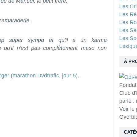
de de Manuel, le petit frère.
Les Cri
Les Ré
 camaraderie.
Les Ro
Les Sé
Les Spo
rop super sympa et qu'il a un karma
Lexiqu
s qu'il n'est pas complètement maso non
À PR
Fondat
Club d'
parle :
Voir le
Overbl
CATÉ