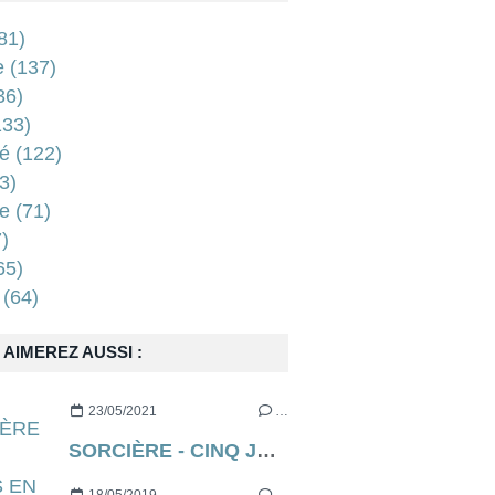
81)
e
(137)
36)
33)
é
(122)
3)
e
(71)
)
65)
(64)
AIMEREZ AUSSI :
23/05/2021
…
SORCIÈRE - CINQ JOURS EN ENFER (aka THE RECKONING en VO) de Neil Marshall [critique]