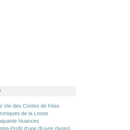
U
ie Vie des Contes de Fées
roniques de la Loose
nquante Nuances
tre-Profil d’une Œuvre (livres)