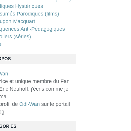
tiques Hystériques
sumés Parodiques (films)
ugon-Macquart
quences Anti-Pédagogiques
ilers (séries)
e
OPOS
rice et unique membre du Fan
Eric Neuhoff, j'écris comme je
 mal.
 profil de
Odi-Wan
sur le portail
og
GORIES