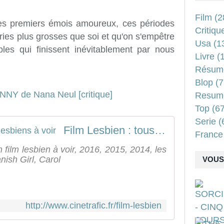
Film
(2
 les premiers émois amoureux, ces périodes
Critiqu
ries plus grosses que soi et qu'on s'empêtre
Usa
(1
les qui finissent inévitablement par nous
Livre
(1
Résum
Blop
(7
Resum
Top
(67
Serie
(
Film Lesbien : tous les films lesbiens à voir
France
n film lesbien à voir, 2016, 2015, 2014, les
nish Girl, Carol
VOUS 
http://www.cinetrafic.fr/film-lesbien