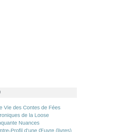
U
ie Vie des Contes de Fées
roniques de la Loose
nquante Nuances
tre-Profil d’une Œuvre (livres)