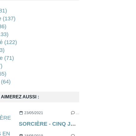
81)
e
(137)
36)
33)
é
(122)
3)
e
(71)
)
65)
(64)
AIMEREZ AUSSI :
23/05/2021
…
SORCIÈRE - CINQ JOURS EN ENFER (aka THE RECKONING en VO) de Neil Marshall [critique]