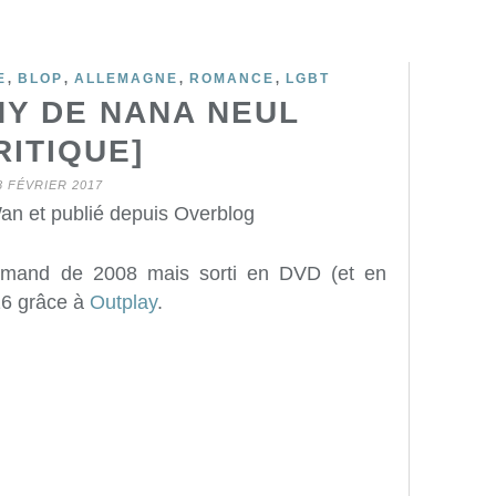
,
,
,
,
E
BLOP
ALLEMAGNE
ROMANCE
LGBT
NY DE NANA NEUL
RITIQUE]
8 FÉVRIER 2017
an et publié depuis Overblog
emand de 2008 mais sorti en DVD (et en
6 grâce à
Outplay
.