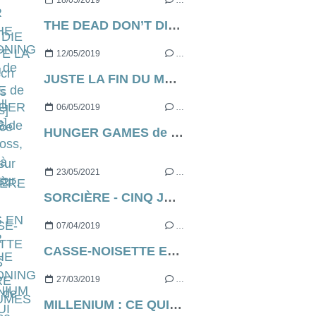
18/05/2019
…
THE DEAD DON’T DIE de Jim Jarmusch [Cannes Express]
12/05/2019
…
JUSTE LA FIN DU MONDE de Xavier Dolan, ce soir, à 21h05 sur France 2...
06/05/2019
…
HUNGER GAMES de Gary Ross, ce soir à 21h05 sur C8...
23/05/2021
…
SORCIÈRE - CINQ JOURS EN ENFER (aka THE RECKONING en VO) de Neil Marshall [critique]
07/04/2019
…
CASSE-NOISETTE ET LES QUATRE ROYAUMES de Lasse Hallström et Joe Johnston, le live action via Disney
27/03/2019
…
MILLENIUM : CE QUI NE ME TUE PAS de Fede Álvarez [critique]