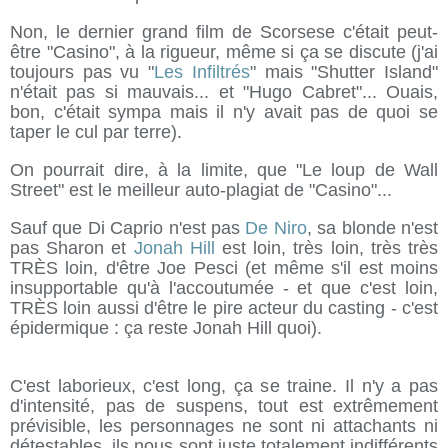
Non, le dernier grand film de Scorsese c'était peut-
être "Casino", à la rigueur, même si ça se discute (j'ai
toujours pas vu "
Les Infiltrés
" mais "Shutter Island"
n'était pas si mauvais... et "Hugo Cabret"... Ouais,
bon, c'était sympa mais il n'y avait pas de quoi se
taper le cul par terre).
On pourrait dire, à la limite, que "Le loup de Wall
Street" est le meilleur auto-plagiat de "Casino"...
Sauf que Di Caprio n'est pas
De Niro
, sa blonde n'est
pas Sharon et
Jonah Hill
est loin, très loin, très très
TRÈS loin, d'être Joe Pesci (et même s'il est moins
insupportable qu'à l'accoutumée - et que c'est loin,
TRÈS loin aussi d'être le pire acteur du casting - c'est
épidermique : ça reste Jonah Hill quoi).
C'est laborieux, c'est long, ça se traine. Il n'y a pas
d'intensité, pas de suspens, tout est extrêmement
prévisible, les personnages ne sont ni attachants ni
détestables, ils nous sont juste totalement indifférents