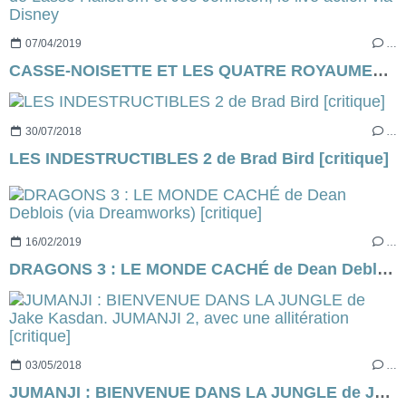
07/04/2019
…
CASSE-NOISETTE ET LES QUATRE ROYAUMES de Lasse Hallström et Joe Johnston, le live action via Disney
30/07/2018
…
LES INDESTRUCTIBLES 2 de Brad Bird [critique]
16/02/2019
…
DRAGONS 3 : LE MONDE CACHÉ de Dean Deblois (via Dreamworks) [critique]
03/05/2018
…
JUMANJI : BIENVENUE DANS LA JUNGLE de Jake Kasdan. JUMANJI 2, avec une allitération [critique]