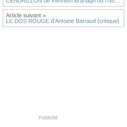
CENDRILLON de Kenneth Branagh ou l'histoire d'un fétichiste des pieds [résumé & critique]
LE DOS ROUGE d'Antoine Barraud [critique]
Publicité