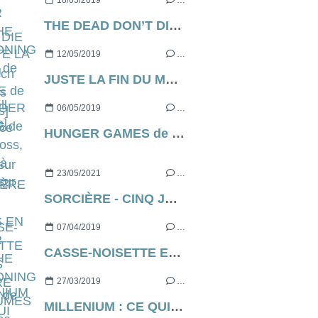
18/05/2019
…
THE DEAD DON’T DIE de Jim Jarmusch [Cannes Express]
12/05/2019
…
JUSTE LA FIN DU MONDE de Xavier Dolan, ce soir, à 21h05 sur France 2...
06/05/2019
…
HUNGER GAMES de Gary Ross, ce soir à 21h05 sur C8...
23/05/2021
…
SORCIÈRE - CINQ JOURS EN ENFER (aka THE RECKONING en VO) de Neil Marshall [critique]
07/04/2019
…
CASSE-NOISETTE ET LES QUATRE ROYAUMES de Lasse Hallström et Joe Johnston, le live action via Disney
27/03/2019
…
MILLENIUM : CE QUI NE ME TUE PAS de Fede Álvarez [critique]