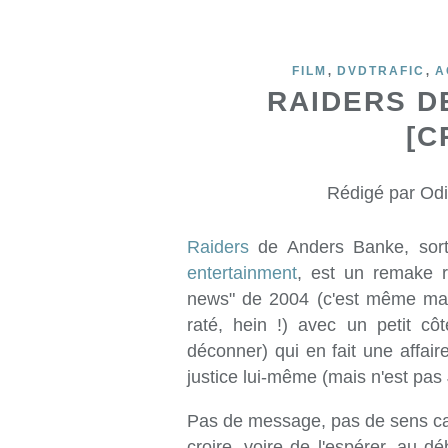
,
,
FILM
DVDTRAFIC
A
RAIDERS D
[C
Rédigé par Odi
Raiders
de Anders Banke, sort
entertainment
, est un remake r
news" de 2004 (c'est même marq
raté, hein !) avec un petit c
déconner) qui en fait une affaire
justice lui-même (mais n'est pas
Pas de message, pas de sens cac
croire, voire de l'espérer, au d