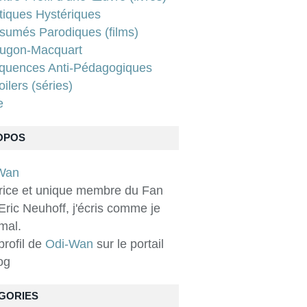
tiques Hystériques
sumés Parodiques (films)
ugon-Macquart
quences Anti-Pédagogiques
ilers (séries)
e
OPOS
rice et unique membre du Fan
Eric Neuhoff, j'écris comme je
 mal.
 profil de
Odi-Wan
sur le portail
og
GORIES