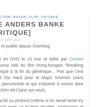
,
,
,
CTION
RUSSIE
FLOP
CRITIQUE
E ANDERS BANKE
RITIQUE]
17 AOÛT 2014
 et publié depuis Overblog
i en DVD le 15 mai et édité par
Condor
usse raté du film Hong-kongais "Breaking
ué à la fin du générique... Pas que c'est
ôté Die Hard pour le Major Smirnov (sans
 personnelle et qui s'obstine à vouloir faire
 John McClane qui veut).
hé ou profond (même si on serait tenté d'y
ébut) mais un budget douilles, explosions et