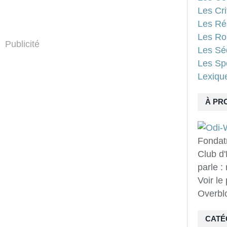
Les Cri
Les Ré
Les Ro
Publicité
Les Sé
Les Spo
Lexiqu
À PR
Fondat
Club d'
parle :
Voir le
Overbl
CATÉ