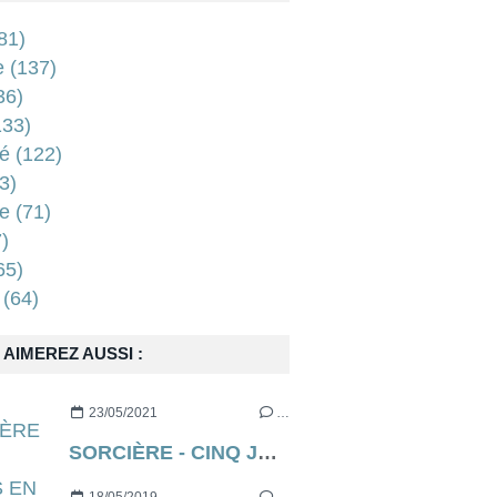
81)
e
(137)
36)
33)
é
(122)
3)
e
(71)
)
65)
(64)
AIMEREZ AUSSI :
23/05/2021
…
SORCIÈRE - CINQ JOURS EN ENFER (aka THE RECKONING en VO) de Neil Marshall [critique]