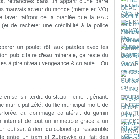
nts, retranchés dans un appart' d'une barre
us mauvais acteur du monde (même en VO)
 laver l'affront de la branlée que la BAC
 (et de racheter une crédibilité à la police
éparer un poulet rôti aux patates avec les
on publicitaire d'eau minérale, ça reste du
és à pire niveau vengeance & cruauté... Ou
e en sens interdit, du stationnement gênant,
ic municipal zélé, du flic municipal mort, de
perforée, du dommage collatéral, du gamin
on internet de tout un immeuble grâce à un
ion qui sert à rien, du colonel qui ressemble
te entre un tram et Zubrowka qui fait des