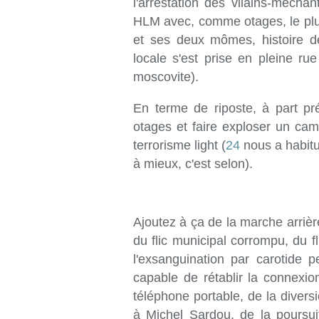
l'arrestation des vilains-mécha
HLM avec, comme otages, le pl
et ses deux mômes, histoire de
locale s'est prise en pleine rue
moscovite).
En terme de riposte, à part pr
otages et faire exploser un cami
terrorisme light (
24
nous a habitu
à mieux, c'est selon).
Ajoutez à ça de la marche arrièr
du flic municipal corrompu, du fl
l'exsanguination par carotide 
capable de rétablir la connexi
téléphone portable, de la divers
à Michel Sardou, de la poursui