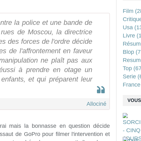
Film
(2
Critiqu
entre la police et une bande de
Usa
(1
 rues de Moscou, la directrice
Livre
(1
es des forces de l'ordre décide
Résum
es de l'affrontement en faveur
Blop
(7
 manipulation ne plaît pas aux
Resum
Top
(67
réussi à prendre en otage un
Serie
(
nfants, et qui préparent leur
France
VOUS 
Allociné
t vrai mais la bonnasse en question décide
assaut de GoPro pour filmer l'intervention et