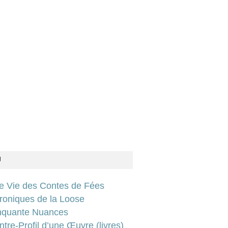
U
ie Vie des Contes de Fées
roniques de la Loose
nquante Nuances
tre-Profil d’une Œuvre (livres)