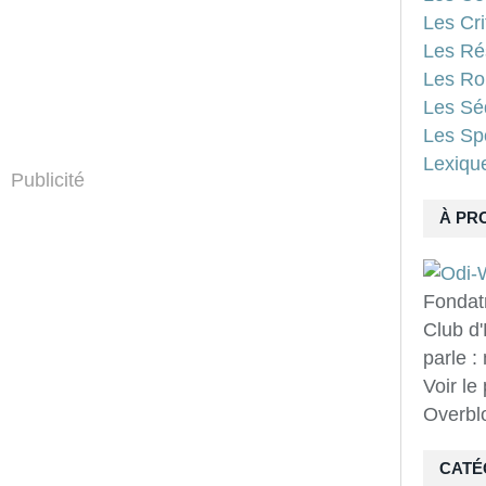
Les Cri
Les Ré
Les Ro
Les Sé
Les Spo
Lexiqu
Publicité
À PR
Fondat
Club d'
parle :
Voir le
Overbl
CATÉ