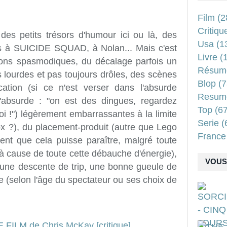
Film
(2
Critiqu
 des petits trésors d'humour ici ou là, des
Usa
(1
les à SUICIDE SQUAD, à Nolan... Mais c'est
Livre
(1
ions spasmodiques, du décalage parfois un
Résum
rès lourdes et pas toujours drôles, des scènes
Blop
(7
cation (si ce n'est verser dans l'absurde
Resum
'absurde : "on est des dingues, regardez
Top
(67
i !") légèrement embarrassantes à la limite
Serie
(
x ?), du placement-produit (autre que Lego
France
ent que cela puisse paraître, malgré toute
 à cause de toute cette débauche d'énergie),
VOUS 
 une descente de trip, une bonne gueule de
 (selon l'âge du spectateur ou ses choix de