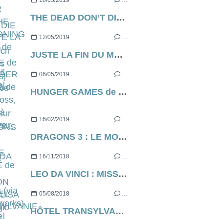
18/05/2019
…
THE DEAD DON’T DIE de Jim Jarmusch [Cannes Express]
12/05/2019
…
JUSTE LA FIN DU MONDE de Xavier Dolan, ce soir, à 21h05 sur France 2...
06/05/2019
…
HUNGER GAMES de Gary Ross, ce soir à 21h05 sur C8...
16/02/2019
…
DRAGONS 3 : LE MONDE CACHÉ de Dean Deblois (via Dreamworks) [critique]
16/11/2018
…
LEO DA VINCI : MISSION MONA LISA de Sergio Manfio [critique]
05/08/2018
…
HÔTEL TRANSYLVANIE 3 : DES VACANCES MONSTRUEUSES de Genndy Tartakovsky [critique]