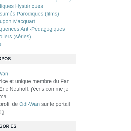
tiques Hystériques
sumés Parodiques (films)
ugon-Macquart
quences Anti-Pédagogiques
ilers (séries)
e
OPOS
rice et unique membre du Fan
Eric Neuhoff, j'écris comme je
 mal.
 profil de
Odi-Wan
sur le portail
og
GORIES