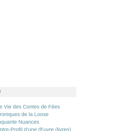
U
ie Vie des Contes de Fées
roniques de la Loose
nquante Nuances
tre-Profil d’une Œuvre (livres)