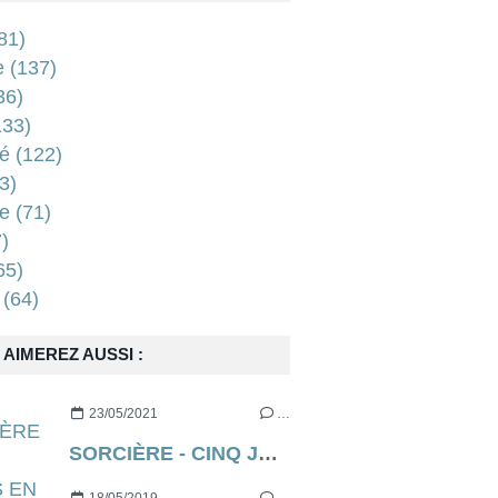
81)
e
(137)
36)
33)
é
(122)
3)
e
(71)
)
65)
(64)
AIMEREZ AUSSI :
23/05/2021
…
SORCIÈRE - CINQ JOURS EN ENFER (aka THE RECKONING en VO) de Neil Marshall [critique]