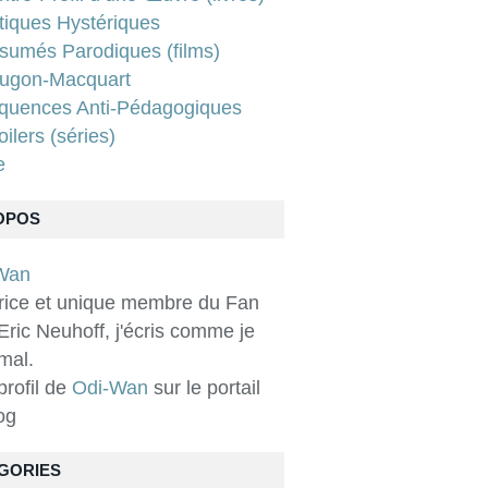
tiques Hystériques
sumés Parodiques (films)
ugon-Macquart
quences Anti-Pédagogiques
ilers (séries)
e
OPOS
rice et unique membre du Fan
Eric Neuhoff, j'écris comme je
 mal.
 profil de
Odi-Wan
sur le portail
og
GORIES