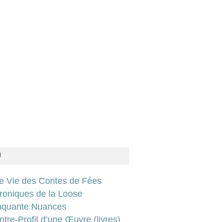
U
ie Vie des Contes de Fées
roniques de la Loose
nquante Nuances
tre-Profil d’une Œuvre (livres)