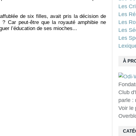
Les Cri
Les Ré
fublée de six filles, avait pris la décision de
Les Ro
té ? Car peut-être que la royauté amphibie ne
éguer l’éducation de ses mioches...
Les Sé
Les Spo
Lexiqu
À PR
Fondat
Club d'
parle :
Voir le
Overbl
CATÉ