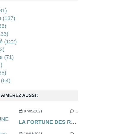
81)
e
(137)
36)
33)
é
(122)
3)
e
(71)
)
65)
(64)
AIMEREZ AUSSI :
07/05/2021
…
LA FORTUNE DES ROUGON d’Emile Zola [contre-profil d’une œuvre] - CHAPITRE 7