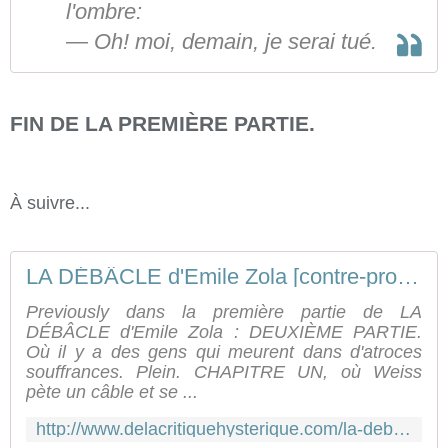
l'ombre:
— Oh! moi, demain, je serai tué.
FIN DE LA PREMIÈRE PARTIE.
À suivre...
LA DÉBÂCLE d'Emile Zola [contre-profil d'une œuvre] #2
Previously dans la première partie de LA
DÉBÂCLE d'Emile Zola : DEUXIÈME PARTIE.
Où il y a des gens qui meurent dans d'atroces
souffrances. Plein. CHAPITRE UN, où Weiss
pète un câble et se ...
http://www.delacritiquehysterique.com/la-debacle-d-emile-zola-contre-profil-d-une-oeuvre-2