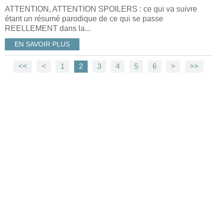
ATTENTION, ATTENTION SPOILERS : ce qui va suivre
étant un résumé parodique de ce qui se passe
REELLEMENT dans la...
EN SAVOIR PLUS
<<
<
1
2
3
4
5
6
>
>>