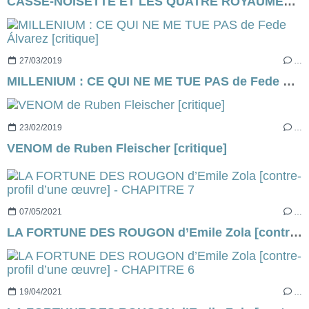
CASSE-NOISETTE ET LES QUATRE ROYAUMES de Lasse Hallström et Joe Johnston, le live action via Disney
27/03/2019
…
MILLENIUM : CE QUI NE ME TUE PAS de Fede Álvarez [critique]
23/02/2019
…
VENOM de Ruben Fleischer [critique]
07/05/2021
…
LA FORTUNE DES ROUGON d’Emile Zola [contre-profil d’une œuvre] - CHAPITRE 7
19/04/2021
…