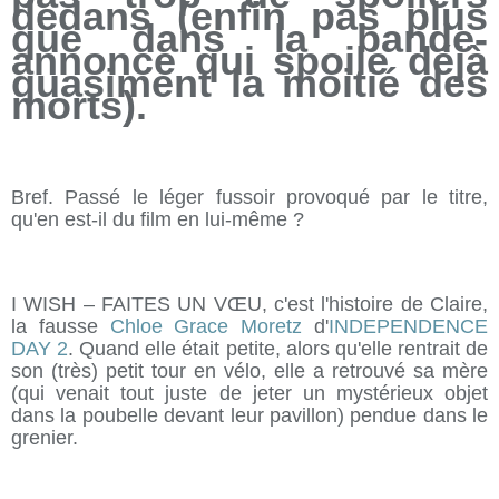
dedans (enfin pas plus
que dans la bande-
annonce qui spoile déjà
quasiment la moitié des
morts).
Bref. Passé le léger fussoir provoqué par le titre,
qu'en est-il du film en lui-même ?
I WISH – FAITES UN VŒU, c'est l'histoire de Claire,
la fausse
Chloe Grace Moretz
d'
INDEPENDENCE
DAY 2
. Quand elle était petite, alors qu'elle rentrait de
son (très) petit tour en vélo, elle a retrouvé sa mère
(qui venait tout juste de jeter un mystérieux objet
dans la poubelle devant leur pavillon) pendue dans le
grenier.