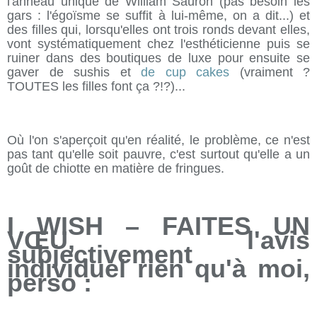
l'anneau unique de William Sauron (pas besoin les
gars : l'égoïsme se suffit à lui-même, on a dit...) et
des filles qui, lorsqu'elles ont trois ronds devant elles,
vont systématiquement chez l'esthéticienne puis se
ruiner dans des boutiques de luxe pour ensuite se
gaver de sushis et
de cup cakes
(vraiment ?
TOUTES les filles font ça ?!?)...
Où l'on s'aperçoit qu'en réalité, le problème, ce n'est
pas tant qu'elle soit pauvre, c'est surtout qu'elle a un
goût de chiotte en matière de fringues.
I WISH – FAITES UN
VŒU, l'avis
subjectivement
individuel rien qu'à moi,
perso :