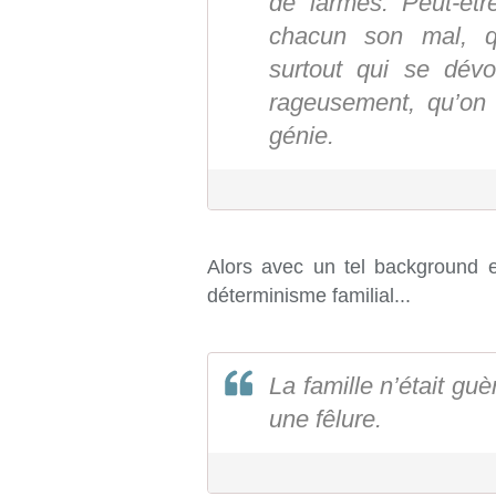
de larmes. Peut-être
chacun son mal, qu
surtout qui se dévor
rageusement, qu’on 
génie.
Alors avec un tel background et
déterminisme familial...
La famille n’était g
une fêlure.