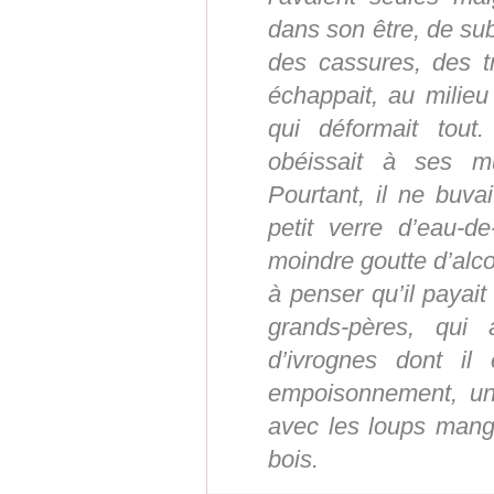
dans son être, de su
des cassures, des t
échappait, au milie
qui déformait tout.
obéissait à ses m
Pourtant, il ne buva
petit verre d’eau-d
moindre goutte d’alcoo
à penser qu’il payait
grands-pères, qui 
d’ivrognes dont il
empoisonnement, un
avec les loups man
bois.