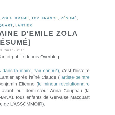
,
,
,
,
,
,
ZOLA
DRAME
TOP
FRANCE
RÉSUMÉ
,
QUART
LANTIER
AINE D'EMILE ZOLA
RÉSUMÉ]
23 JUILLET 2017
an et publié depuis Overblog
ns dans ta main", *air connu*)
, c'est l'histoire
Lantier après l'aîné Claude (
l'artiste-peintre
 benjamin Etienne (
le mineur révolutionnaire
e avant leur demi-sœur Anna Coupeau (la
e NANA), tous enfants de Gervaise Macquart
atée de L'ASSOMMOIR).