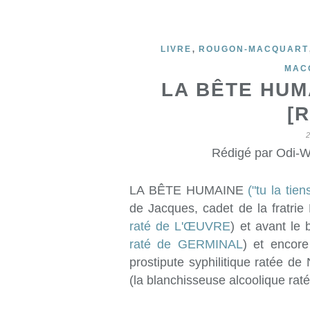
,
LIVRE
ROUGON-MACQUART
MAC
LA BÊTE HUM
[
Rédigé par Odi-W
LA BÊTE HUMAINE
("tu la tie
de Jacques, cadet de la fratrie 
raté de L'ŒUVRE
) et avant le
raté de GERMINAL
) et encor
prostipute syphilitique ratée d
(la blanchisseuse alcoolique r