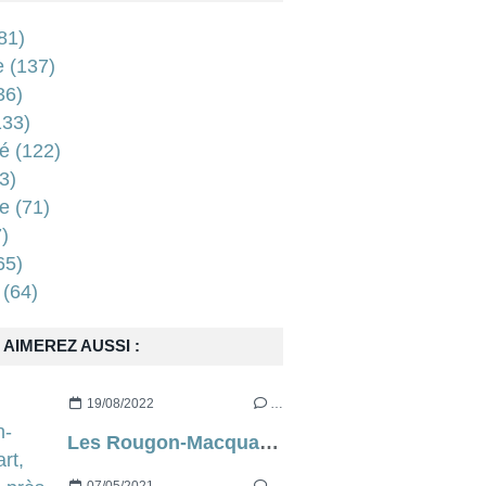
81)
e
(137)
36)
33)
é
(122)
3)
e
(71)
)
65)
(64)
AIMEREZ AUSSI :
19/08/2022
…
Les Rougon-Macquart, d’à peu près Emile Zola