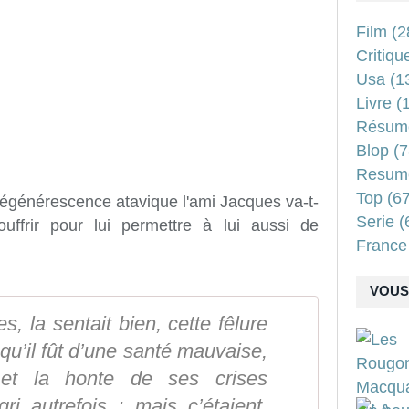
Film
(2
Critiqu
Usa
(1
Livre
(1
Résum
Blop
(7
Resum
Top
(67
e dégénérescence atavique l'ami Jacques va-t-
Serie
(
ouffrir pour lui permettre à lui aussi de
France
VOUS 
s, la sentait bien, cette fêlure
 qu’il fût d’une santé mauvaise,
 et la honte de ses crises
gri autrefois ; mais c’étaient,