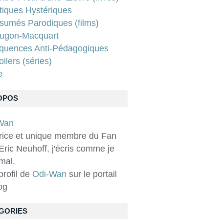
tiques Hystériques
sumés Parodiques (films)
ugon-Macquart
quences Anti-Pédagogiques
ilers (séries)
e
OPOS
rice et unique membre du Fan
Eric Neuhoff, j'écris comme je
 mal.
 profil de
Odi-Wan
sur le portail
og
GORIES