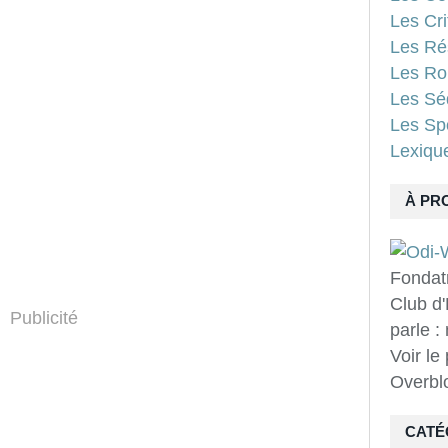
Les Cri
Les Ré
Les Ro
Les Sé
Les Spo
Lexiqu
À PR
Fondat
Club d'
Publicité
parle :
Voir le
Overbl
CATÉ