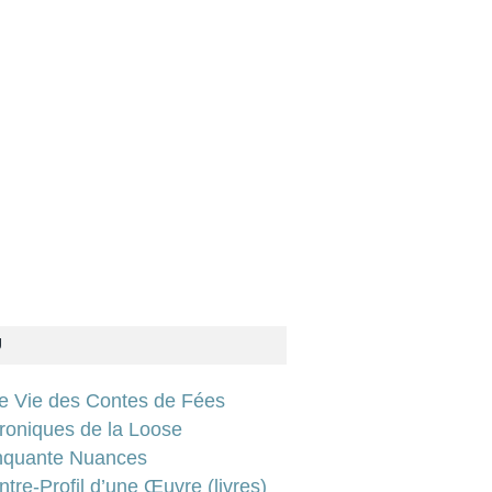
U
ie Vie des Contes de Fées
roniques de la Loose
nquante Nuances
tre-Profil d’une Œuvre (livres)