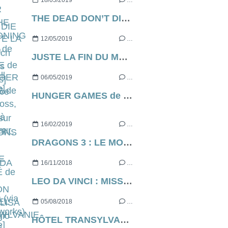
18/05/2019
…
THE DEAD DON’T DIE de Jim Jarmusch [Cannes Express]
12/05/2019
…
JUSTE LA FIN DU MONDE de Xavier Dolan, ce soir, à 21h05 sur France 2...
06/05/2019
…
HUNGER GAMES de Gary Ross, ce soir à 21h05 sur C8...
16/02/2019
…
DRAGONS 3 : LE MONDE CACHÉ de Dean Deblois (via Dreamworks) [critique]
16/11/2018
…
LEO DA VINCI : MISSION MONA LISA de Sergio Manfio [critique]
05/08/2018
…
HÔTEL TRANSYLVANIE 3 : DES VACANCES MONSTRUEUSES de Genndy Tartakovsky [critique]