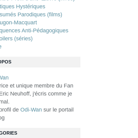
tiques Hystériques
sumés Parodiques (films)
ugon-Macquart
quences Anti-Pédagogiques
ilers (séries)
e
OPOS
rice et unique membre du Fan
Eric Neuhoff, j'écris comme je
 mal.
 profil de
Odi-Wan
sur le portail
og
GORIES