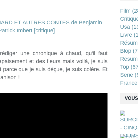
Film
(2
Critiqu
Usa
(1
Livre
(1
Résum
Blop
(7
 rédiger une chronique à chaud, qu'il faut
Resum
apaisement et des fleurs mais voilà, je suis
Top
(67
t parce que je suis déçue, je suis colère. Et
Serie
(
rahison !
France
VOUS 