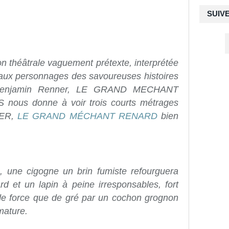
SUIV
on théâtrale vaguement prétexte, interprétée
paux personnages des savoureuses histoires
r Benjamin Renner, LE GRAND MECHANT
us donne à voir trois courts métrages
RER,
LE GRAND MÉCHANT RENARD
bien
m, une cigogne un brin fumiste refourguera
rd et un lapin à peine irresponsables, fort
de force que de gré par un cochon grognon
mature.