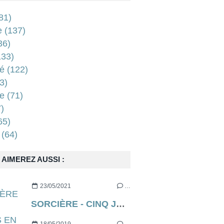
81)
e
(137)
36)
33)
é
(122)
3)
e
(71)
)
65)
(64)
AIMEREZ AUSSI :
23/05/2021
…
SORCIÈRE - CINQ JOURS EN ENFER (aka THE RECKONING en VO) de Neil Marshall [critique]