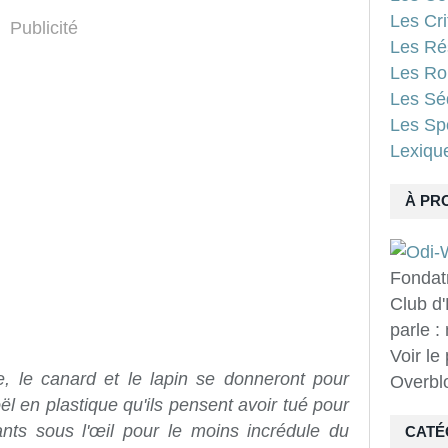
Les Cri
Publicité
Les Ré
Les Ro
Les Sé
Les Spo
Lexiqu
À PR
Fondat
Club d'
parle :
Voir le
e, le canard et le lapin se donneront pour
Overbl
l en plastique qu'ils pensent avoir tué pour
ants sous l'œil pour le moins incrédule du
CATÉ